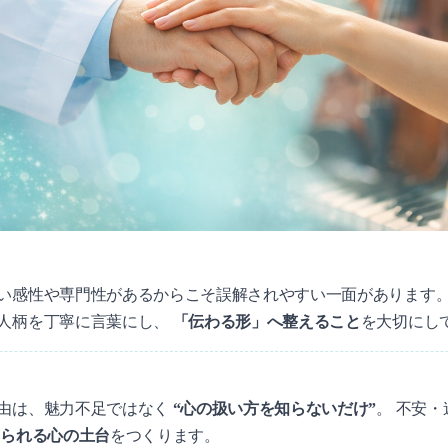
と
性や専門性があるからこそ誤解されやすい一面があります。 Grace
人柄を丁寧に言葉にし、
「伝わる形」へ整えること
を大切にし
と
由は、魅力不足ではなく
“心の扱い方を知らないだけ”
。 不安
められる心の土台
をつくります。