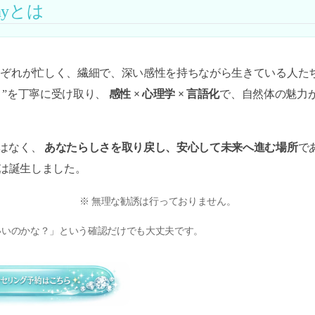
onyとは
れが忙しく、繊細で、深い感性を持ちながら生きている人たち。 Grac
き”を丁寧に受け取り、
感性 × 心理学 × 言語化
で、自然体の魅力
はなく、
あなたらしさを取り戻し、安心して未来へ進む場所
で
ony は誕生しました。
※ 無理な勧誘は行っておりません。
いいのかな？」という確認だけでも大丈夫です。