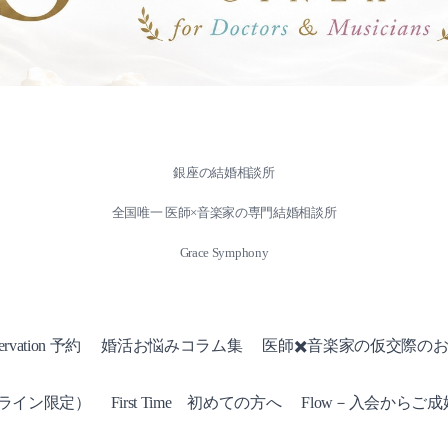
銀座の結婚相談所
全国唯一 医師×音楽家の専門結婚相談所
Grace Symphony
ervation 予約
婚活お悩みコラム集
医師✖️音楽家の仮交際の
ンライン限定）
First Time 初めての方へ
Flow－入会からご