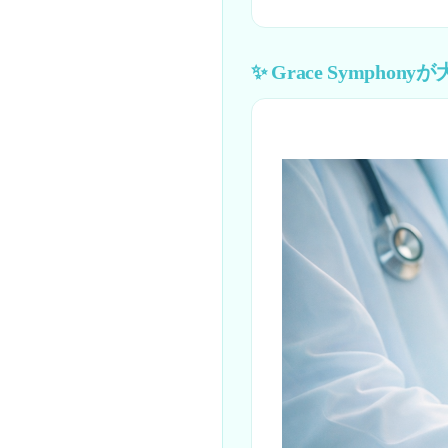
✨ Grace Symph