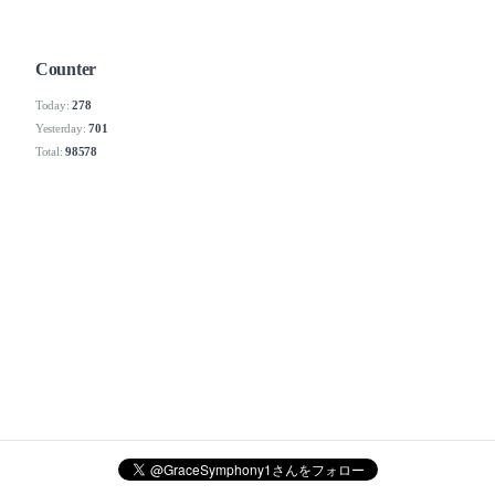
Counter
Today:
278
Yesterday:
701
Total:
98578