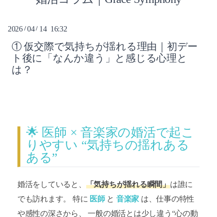
2026-08（5）
2026
04
14 16:32
/
/
2026-07（10）
① 仮交際で気持ちが揺れる理由｜初デー
ト後に「なんか違う」と感じる心理と
2026-06（12）
は？
2026-05（9）
2026-04（10）
2025-03（1）
🌟 医師 × 音楽家の婚活で起こ
りやすい “気持ちの揺れある
2023-11（1）
ある”
2022-05（1）
婚活をしていると、
「気持ちが揺れる瞬間」
は誰に
でも訪れます。 特に
医師
と
音楽家
は、仕事の特性
や感性の深さから、 一般の婚活とは少し違う“心の動