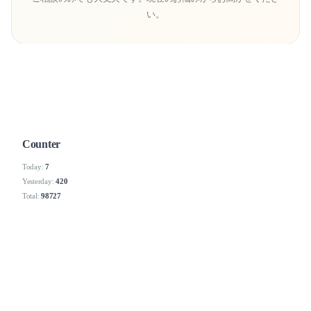
い。
Counter
Today:
7
Yesterday:
420
Total:
98727