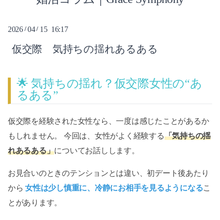
2026-08（6）
2026
04
15 16:17
/
/
2026-07（10）
仮交際 気持ちの揺れあるある
2026-06（12）
🌟 気持ちの揺れ？仮交際女性の“あ
2026-05（9）
るある”
2026-04（10）
仮交際を経験された女性なら、一度は感じたことがあるか
2025-03（1）
もしれません。 今回は、女性がよく経験する
「気持ちの揺
2023-11（1）
れあるある」
についてお話しします。
2022-05（1）
お見合いのときのテンションとは違い、初デート後あたり
から
女性は少し慎重に、冷静にお相手を見るようになる
こ
とがあります。