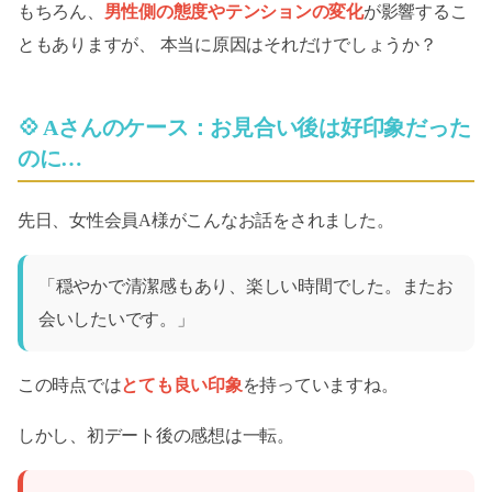
2026-08（6）
もちろん、
男性側の態度やテンションの変化
が影響するこ
ともありますが、 本当に原因はそれだけでしょうか？
2026-07（10）
2026-06（12）
💠 Aさんのケース：お見合い後は好印象だった
2026-05（9）
のに…
2026-04（10）
先日、女性会員A様がこんなお話をされました。
2025-03（1）
「穏やかで清潔感もあり、楽しい時間でした。またお
2023-11（1）
会いしたいです。」
2022-05（1）
この時点では
とても良い印象
を持っていますね。
しかし、初デート後の感想は一転。