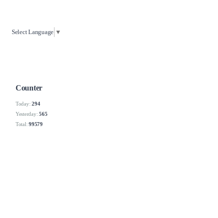
Select Language
▼
Counter
Today:
294
Yesterday:
565
Total:
99579