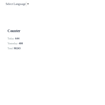
Select Language
▼
Counter
Today:
644
Yesterday:
400
Total:
98243