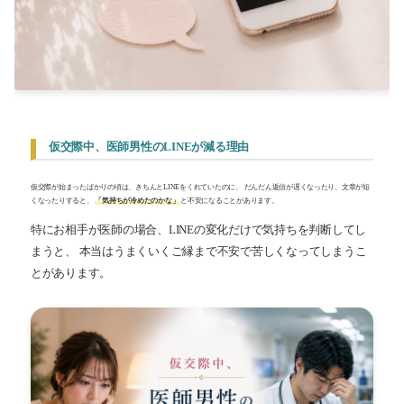
2026-08（5）
2026-07（10）
2026-06（12）
2026-05（9）
仮交際中、医師男性のLINEが減る理由
2026-04（10）
仮交際が始まったばかりの頃は、きちんとLINEをくれていたのに、 だんだん返信が遅くなったり、文章が短
くなったりすると、
「気持ちが冷めたのかな」
と不安になることがあります。
2025-03（1）
特にお相手が医師の場合、LINEの変化だけで気持ちを判断してし
2023-11（1）
まうと、 本当はうまくいくご縁まで不安で苦しくなってしまうこ
とがあります。
2022-05（1）