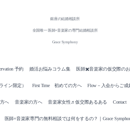
銀座の結婚相談所
全国唯一 医師×音楽家の専門結婚相談所
Grace Symphony
ervation 予約
婚活お悩みコラム集
医師✖️音楽家の仮交際の
ンライン限定）
First Time 初めての方へ
Flow－入会からご
方へ
音楽家の方へ
音楽家女性♬仮交際あるある
Conta
医師×音楽家専門の無料相談では何をするの？｜Grace Symphon