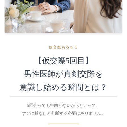
2026-08（5）
2026-07（10）
2026-06（12）
2026-05（9）
仮交際あるある
2026-04（10）
【仮交際5回目】
2025-03（1）
男性医師が真剣交際を
2023-11（1）
意識し始める瞬間とは？
2022-05（1）
5回会っても告白がないからといって、
すぐに脈なしと判断する必要はありません。