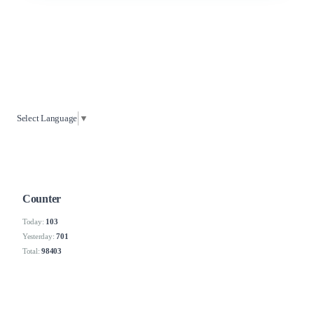
Select Language
▼
Counter
Today:
103
Yesterday:
701
Total:
98403